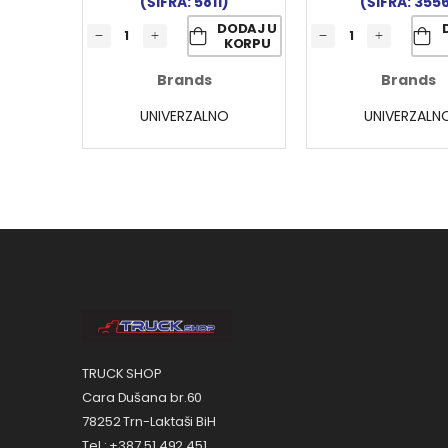
(ŠIFRA: 5811)
(ŠIFRA: 355
DODAJ U
KORPU
Brands
Brands
UNIVERZALNO
UNIVERZALN
TRUCK SHOP
Cara Dušana br.60
78252 Trn-Laktaši BiH
Tel.: +387 51 492 451