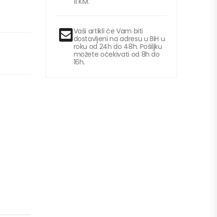
11 KM.
Vaši artikli će Vam biti
dostavljeni na adresu u BiH u
roku od 24h do 48h. Pošiljku
možete očekivati od 8h do
16h.