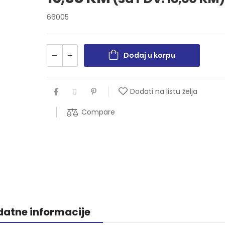
66005
Dodaj u korpu
Dodati na listu želja
Compare
atne informacije