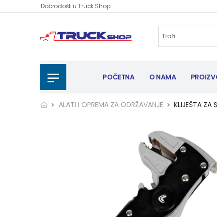
Dobrodošli u Truck Shop
POČETNA
O NAMA
PROIZV
ALATI I OPREMA ZA ODRŽAVANJE
KLIJEŠTA ZA