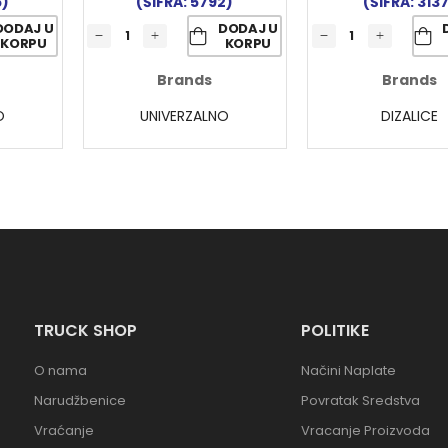
6)
(ŠIFRA: 5792)
(ŠIFRA: 313
DODAJ U
DODAJ U
KORPU
KORPU
Brands
Brands
O
UNIVERZALNO
DIZALICE
TRUCK SHOP
POLITIKE
O nama
Načini Naplate
Narudžbenice
Povratak Sredstva
Vraćanje
Vracanje Proizvoda