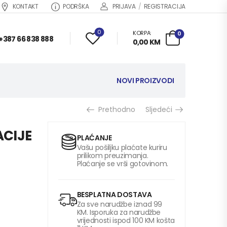
KONTAKT
PODRŠKA
PRIJAVA
/
REGISTRACIJA
0
KORPA:
0
+387 66 838 888
0,00
KM
NOVI PROIZVODI
Prethodno
Sljedeći
ACIJE
PLAĆANJE
Vašu pošiljku plaćate kuriru
prilikom preuzimanja.
Plaćanje se vrši gotovinom.
BESPLATNA DOSTAVA
Za sve narudžbe iznad 99
KM. Isporuka za narudžbe
vrijednosti ispod 100 KM košta
)