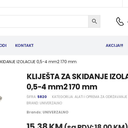
ODI
KONTAKT
AKCIJA!!!
 SKIDANJE IZOLACIJE 0,5-4 mm2 170 mm
KLIJEŠTA ZA SKIDANJE IZOL
0,5-4 mm2 170 mm
ŠIFRA:
5820
KATEGORIJA:
ALATI I OPREMA ZA ODRŽAVANJE
BRAND:
UNIVERZALNO
Brands:
UNIVERZALNO
15,38
KM
(sa PDV:
18,00
KM