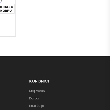
7)
DODAJ U
KORPU
KORISNICI
Moj račun
Korpa
Lista želja