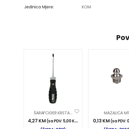
Jedinica Mjere
KOM
Pov
ŠARAFCIGER KRSTASTI PH2 X 100 Mm
MAZALICA M1
4,27
KM
0,13
KM
(sa PDV:
5,00
KM
)
(sa PDV: