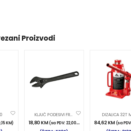
ezani Proizvodi
0
KLJUČ PODESIVI FRANCUZ 200 Mm
DIZALICA 32T 
18,80
KM
84,62
KM
0,15
KM
)
(sa PDV:
22,00
KM
)
(sa PDV