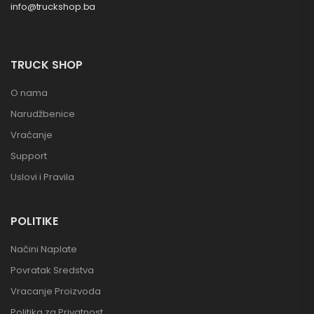
info@truckshop.ba
TRUCK SHOP
O nama
Narudžbenice
Vraćanje
Support
Uslovi i Pravila
POLITIKE
Načini Naplate
Povratak Sredstva
Vracanje Proizvoda
Politika za Privatnost