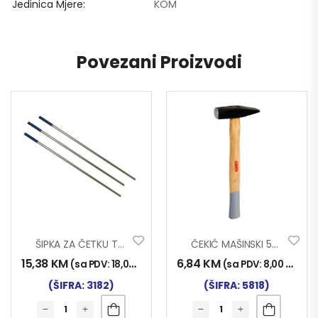
Jedinica Mjere
KOM
Povezani Proizvodi
ŠIPKA ZA ČETKU TELESKOP 3m
ČEKIĆ MAŠINSKI 500g
15,38
KM
6,84
KM
(sa PDV:
18,00
KM
)
(sa PDV:
8,00
KM
)
(ŠIFRA: 3182)
(ŠIFRA: 5818)