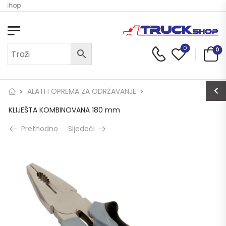
k Shop
0
0
ALATI I OPREMA ZA ODRŽAVANJE
KLIJEŠTA KOMBINOVANA 180 mm
Prethodno
Sljedeći