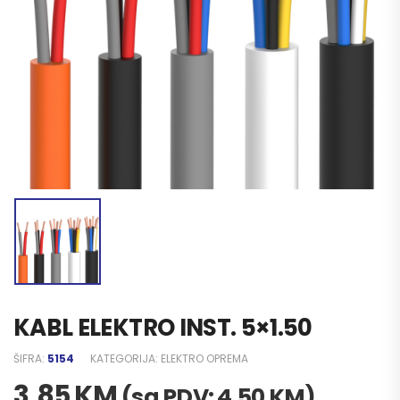
KABL ELEKTRO INST. 5×1.50
ŠIFRA:
5154
KATEGORIJA:
ELEKTRO OPREMA
3,85
KM
(sa PDV:
4,50
KM
)