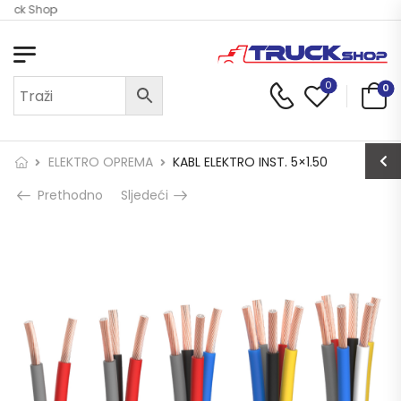
Truck Shop
0
0
ELEKTRO OPREMA
KABL ELEKTRO INST. 5×1.50
Prethodno
Sljedeći