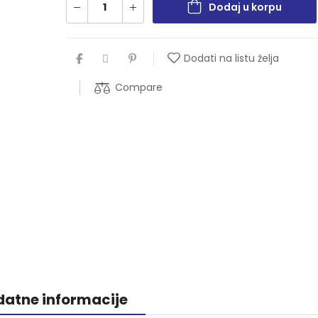
Dodaj u korpu
Dodati na listu želja
Compare
atne informacije