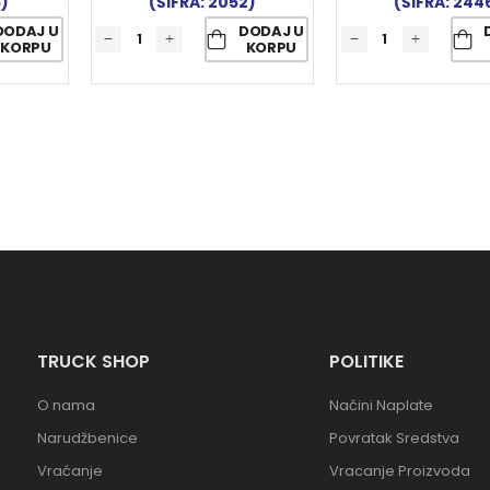
5)
(ŠIFRA: 2052)
(ŠIFRA: 244
DODAJ U
DODAJ U
KORPU
KORPU
TRUCK SHOP
POLITIKE
O nama
Načini Naplate
Narudžbenice
Povratak Sredstva
Vraćanje
Vracanje Proizvoda