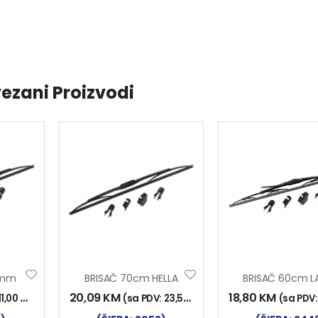
ezani Proizvodi
0mm
BRISAČ 70cm HELLA
20,09
KM
18,80
KM
11,00
KM
)
(sa PDV:
23,50
KM
)
(sa PDV