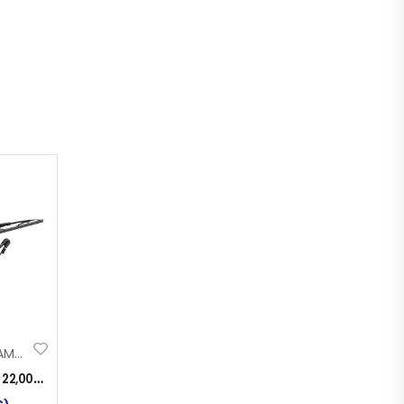
BRISAČ 60cm LAMPA SA PRSKALICOM
:
22,00
KM
)