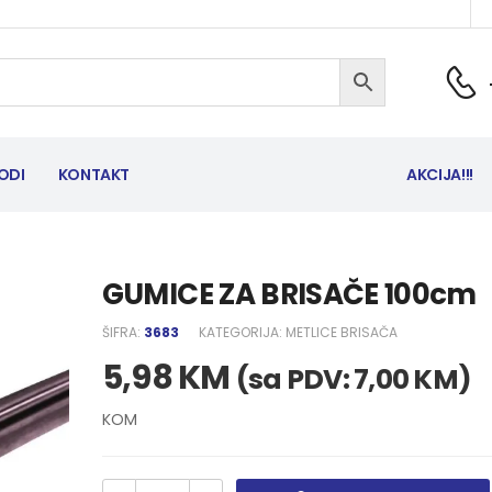
ODI
KONTAKT
AKCIJA!!!
GUMICE ZA BRISAČE 100cm
ŠIFRA:
3683
KATEGORIJA:
METLICE BRISAČA
5,98
KM
(sa PDV:
7,00
KM
)
KOM