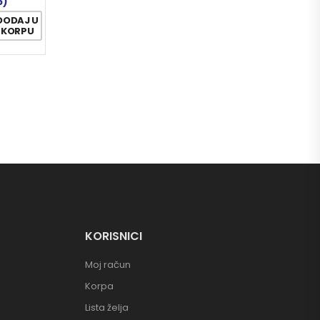
6)
DODAJ U
KORPU
KORISNICI
Moj račun
Korpa
Lista želja