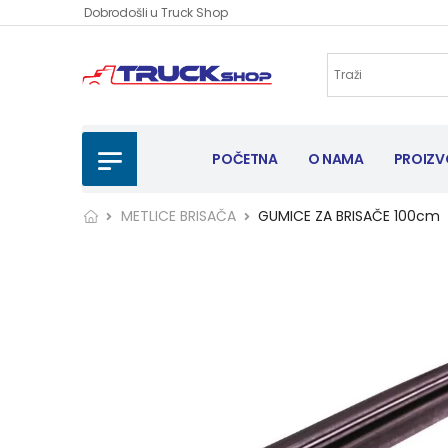
Dobrodošli u Truck Shop
POČETNA
O NAMA
PROIZV
METLICE BRISAČA
GUMICE ZA BRISAČE 100cm