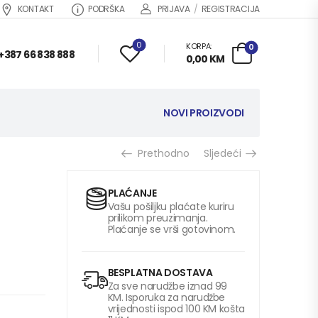
KONTAKT
PODRŠKA
PRIJAVA
/
REGISTRACIJA
0
KORPA:
0
+387 66 838 888
0,00
KM
NOVI PROIZVODI
Prethodno
Sljedeći
PLAĆANJE
Vašu pošiljku plaćate kuriru
prilikom preuzimanja.
Plaćanje se vrši gotovinom.
BESPLATNA DOSTAVA
Za sve narudžbe iznad 99
KM. Isporuka za narudžbe
vrijednosti ispod 100 KM košta