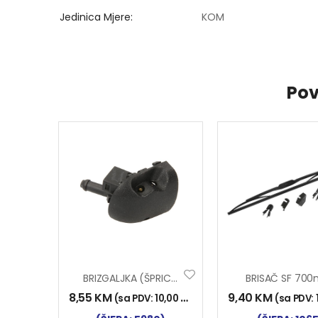
Jedinica Mjere
KOM
Pov
BRIZGALJKA (ŠPRICA) ZA BRISAČE MERCEDES LIJEVA
BRISAČ SF 70
8,55
KM
9,40
KM
(sa PDV:
10,00
KM
)
(sa PDV: