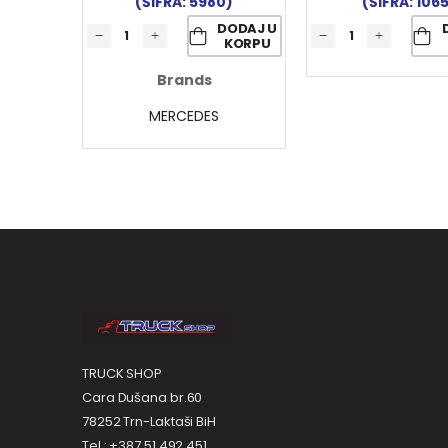
(ŠIFRA: 5980)
(ŠIFRA: 106
DODAJ U
KORPU
Brands
MERCEDES
TRUCK SHOP
Cara Dušana br.60
78252 Trn-Laktaši BiH
Tel.: +387 51 492 451