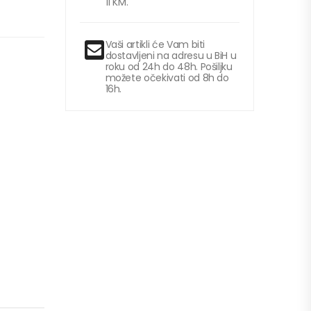
11 KM.
Vaši artikli će Vam biti
dostavljeni na adresu u BiH u
roku od 24h do 48h. Pošiljku
možete očekivati od 8h do
16h.