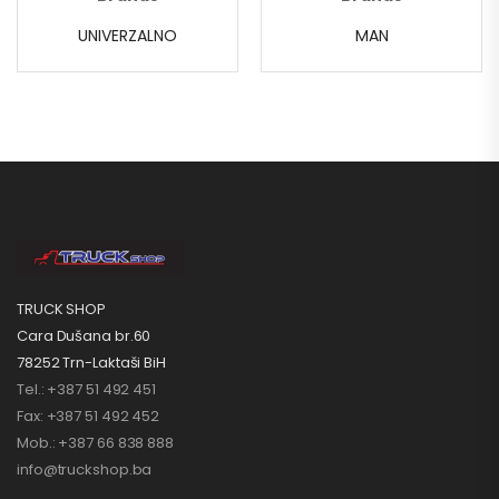
UNIVERZALNO
MAN
TRUCK SHOP
Cara Dušana br.60
78252 Trn-Laktaši BiH
Tel.: +387 51 492 451
Fax: +387 51 492 452
Mob.: +387 66 838 888
info@truckshop.ba