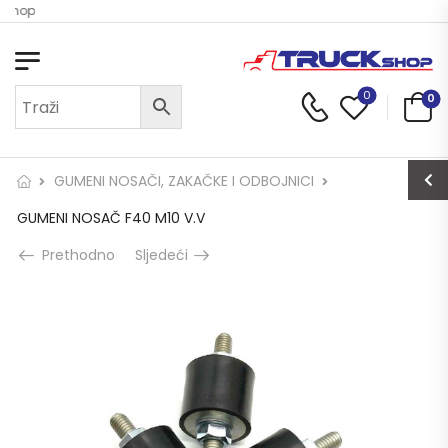
 Shop
0
0
GUMENI NOSAČI, ZAKAČKE I ODBOJNICI
GUMENI NOSAČ F40 M10 V.V
Prethodno
Sljedeći