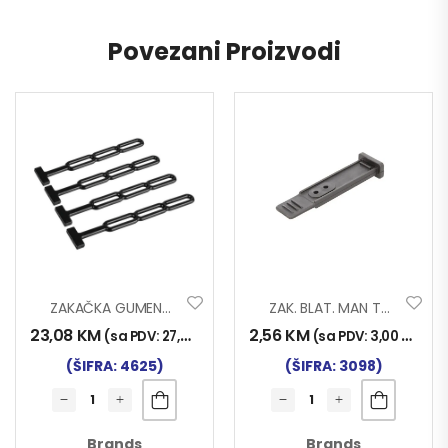
Povezani Proizvodi
ZAKAČKA GUMENA 4/1 29cm
ZAK. BLAT. MAN TG-A 007
23,08
KM
2,56
KM
(sa PDV:
27,00
KM
)
(sa PDV:
3,00
KM
)
(ŠIFRA: 4625)
(ŠIFRA: 3098)
Brands
Brands