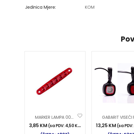
Jedinica Mjere
KOM
Pov
MARKER LAMPA 0051 6 LED CRVENA NT
3,85
KM
13,25
KM
(sa PDV:
4,50
KM
)
(sa PDV