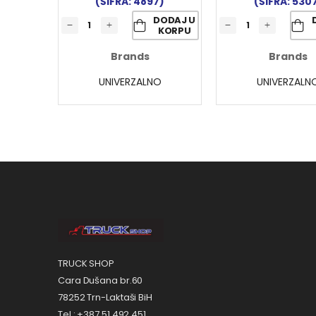
(ŠIFRA: 4897)
(ŠIFRA: 530
DODAJ U
KORPU
Brands
Brands
UNIVERZALNO
UNIVERZALN
TRUCK SHOP
Cara Dušana br.60
78252 Trn-Laktaši BiH
Tel.: +387 51 492 451