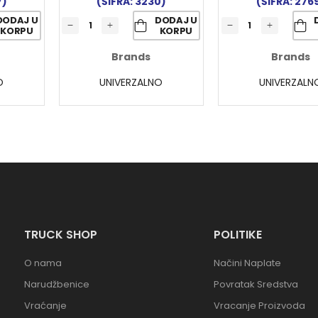
7)
(ŠIFRA: 3230)
(ŠIFRA: 276
DODAJ U
DODAJ U
KORPU
KORPU
Brands
Brands
O
UNIVERZALNO
UNIVERZALN
TRUCK SHOP
POLITIKE
O nama
Načini Naplate
Narudžbenice
Povratak Sredstva
Vraćanje
Vracanje Proizvoda