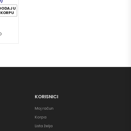
9)
DODAJ U
KORPU
O
KORISNICI
Moj račun
Korpa
Lista želja