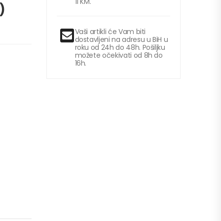
11 KM.
)
Vaši artikli će Vam biti
dostavljeni na adresu u BiH u
roku od 24h do 48h. Pošiljku
možete očekivati od 8h do
16h.