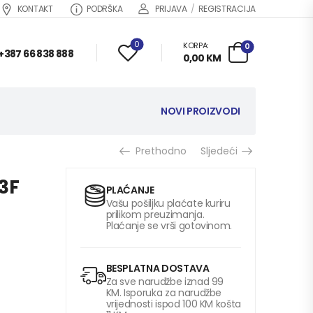
KONTAKT
PODRŠKA
PRIJAVA
/
REGISTRACIJA
0
KORPA:
0
+387 66 838 888
0,00
KM
NOVI PROIZVODI
Prethodno
Sljedeći
3F
PLAĆANJE
Vašu pošiljku plaćate kuriru
prilikom preuzimanja.
Plaćanje se vrši gotovinom.
BESPLATNA DOSTAVA
Za sve narudžbe iznad 99
KM. Isporuka za narudžbe
vrijednosti ispod 100 KM košta