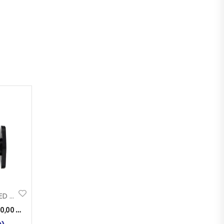
GABARIT KR.-K LED NT
10,00
KM
)