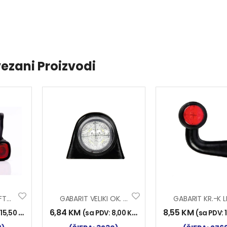
ezani Proizvodi
GABARIT VISEĆI FT-141 LED
GABARIT VELIKI OK. LED NT
6,84
KM
8,55
KM
:
15,50
KM
)
(sa PDV:
8,00
KM
)
(sa PDV: