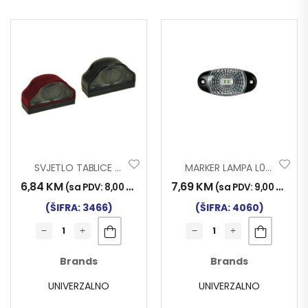
SVJETLO TABLICE 0064
MARKER LAMPA L0195 2 LED 70mm BIJ.
6,84
KM
7,69
KM
(sa PDV:
8,00
KM
)
(sa PDV:
9,00
KM
)
(ŠIFRA: 3466)
(ŠIFRA: 4060)
Brands
Brands
UNIVERZALNO
UNIVERZALNO