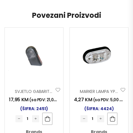
Povezani Proizvodi
SVJETLO GABARITNO DES.
MARKER LAMPA YP-136 LED BIJ.
17,95
KM
4,27
KM
(sa PDV:
21,00
KM
)
(sa PDV:
5,00
KM
)
(ŠIFRA: 2451)
(ŠIFRA: 4424)
Brands
Brands