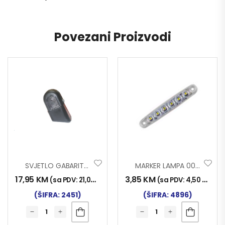
Povezani Proizvodi
SVJETLO GABARITNO DES.
MARKER LAMPA 0051 6 LED BIJELA NT
17,95
KM
3,85
KM
(sa PDV:
21,00
KM
)
(sa PDV:
4,50
KM
)
(ŠIFRA: 2451)
(ŠIFRA: 4896)