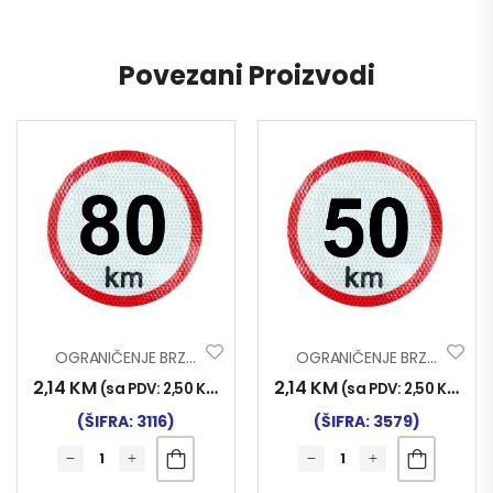
Povezani Proizvodi
OGRANIČENJE BRZINE FLUO 80
OGRANIČENJE BRZINE FLUO 50
2,14
KM
2,14
KM
(sa PDV:
2,50
KM
)
(sa PDV:
2,50
KM
)
(ŠIFRA: 3116)
(ŠIFRA: 3579)