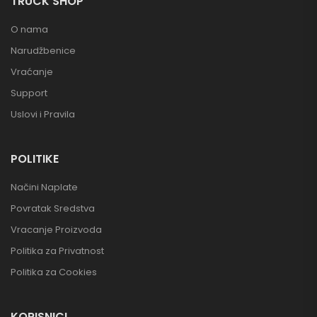
TRUCK SHOP
O nama
Narudžbenice
Vraćanje
Support
Uslovi i Pravila
POLITIKE
Načini Naplate
Povratak Sredstva
Vracanje Proizvoda
Politika za Privatnost
Politika za Cookies
KORISNICI