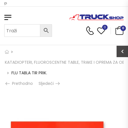
hop
0
0
KATADIOPTERI, FLUOROSCENTNE TABLE, TRAKE I OPREMA ZA OBI
FLU TABLA TIR PRIK.
Prethodno
Sljedeći