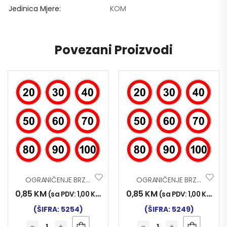
Jedinica Mjere
KOM
Povezani Proizvodi
OGRANIČENJE BRZINE 70
OGRANIČENJE BRZINE 20
0,85
KM
0,85
KM
(sa PDV:
1,00
KM
)
(sa PDV:
1,00
KM
)
(ŠIFRA: 5254)
(ŠIFRA: 5249)