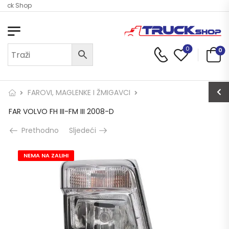
ruck Shop
0
0
FAROVI, MAGLENKE I ŽMIGAVCI
FAR VOLVO FH III-FM III 2008-D
Prethodno
Sljedeći
NEMA NA ZALIHI