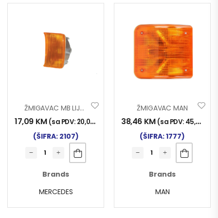
ŽMIGAVAC MB LIJEVI
ŽMIGAVAC MAN
17,09
KM
38,46
KM
(sa PDV:
20,00
KM
)
(sa PDV:
45,00
KM
)
(ŠIFRA: 2107)
(ŠIFRA: 1777)
Brands
Brands
MERCEDES
MAN