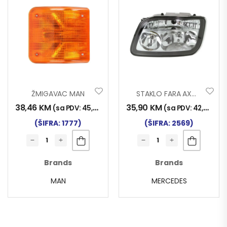
ŽMIGAVAC MAN
STAKLO FARA AXOR MP2 LIJEVO
38,46
KM
35,90
KM
(sa PDV:
45,00
KM
)
(sa PDV:
42,00
KM
)
(ŠIFRA: 1777)
(ŠIFRA: 2569)
Brands
Brands
MAN
MERCEDES