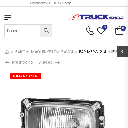
Dobrodošli u Truck Shop
0
0
FAROVI, MAGLENKE I ŽMIGAVCI
FAR MERC. 814 LIJEVI
Prethodno
Sljedeći
NEMA NA ZALIHI