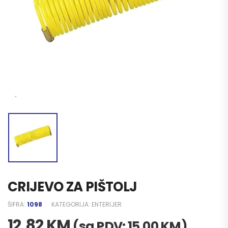
CRIJEVO ZA PIŠTOLJ
ŠIFRA:
1098
KATEGORIJA:
ENTERIJER
12,82
KM
(sa PDV:
15,00
KM
)