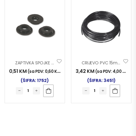
ZAPTIVKA SPOJKE ZR.
CRIJEVO PVC 15mm T
0,51
KM
3,42
KM
(sa PDV:
0,60
KM
)
(sa PDV:
4,00
KM
)
(ŠIFRA: 1752)
(ŠIFRA: 3451)