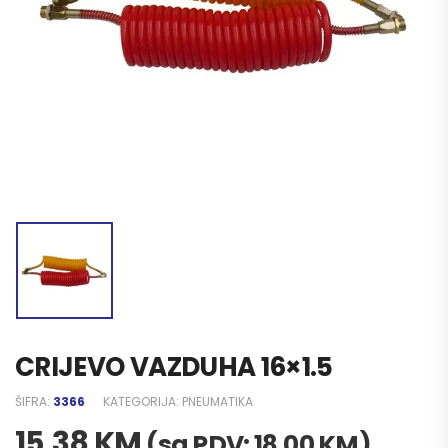
CRIJEVO VAZDUHA 16×1.5
ŠIFRA:
3366
KATEGORIJA:
PNEUMATIKA
15,38
KM
(sa PDV:
18,00
KM
)