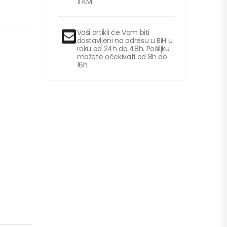
11 KM.
Vaši artikli će Vam biti
dostavljeni na adresu u BiH u
roku od 24h do 48h. Pošiljku
možete očekivati od 8h do
16h.