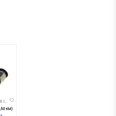
BRZA SPOJNICA 6 1/4
2,50
KM
)