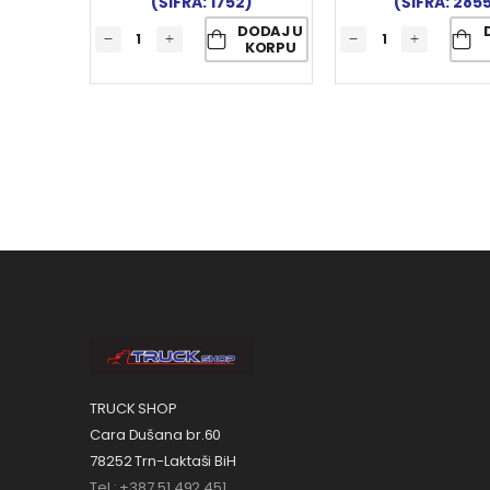
(ŠIFRA: 1752)
(ŠIFRA: 285
DODAJ U
KORPU
TRUCK SHOP
Cara Dušana br.60
78252 Trn-Laktaši BiH
Tel.: +387 51 492 451