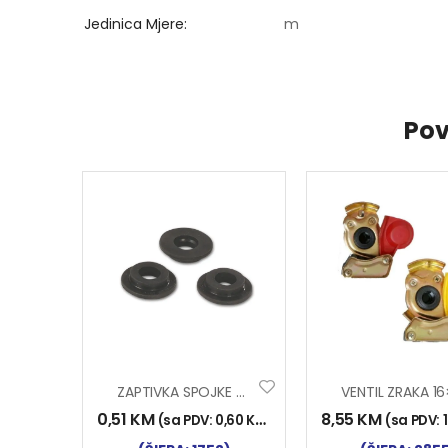
Jedinica Mjere
m
Pov
ZAPTIVKA SPOJKE ZR.
0,51
KM
8,55
KM
(sa PDV:
0,60
KM
)
(sa PDV: