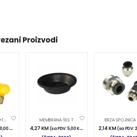
ezani Proizvodi
VENTIL ZRAKA 16×1.5 M
MEMBRANA 9LS T
4,27
KM
2,14
KM
10,00
KM
)
(sa PDV:
5,00
KM
)
(sa PDV: