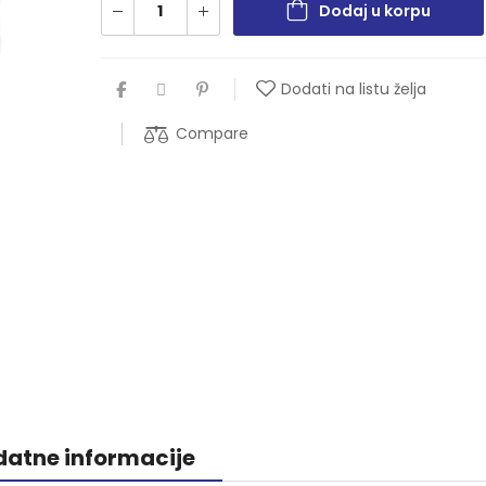
Dodaj u korpu
Dodati na listu želja
Compare
atne informacije