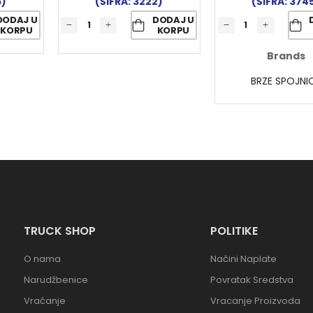
5)
(ŠIFRA: 3222)
(ŠIFRA: 374
DODAJ U
DODAJ U
KORPU
KORPU
Brands
BRZE SPOJNI
TRUCK SHOP
POLITIKE
O nama
Načini Naplate
Narudžbenice
Povratak Sredstva
Vraćanje
Vracanje Proizvoda