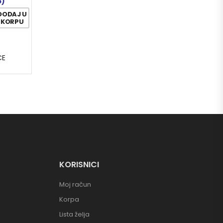
5)
DODAJ U
KORPU
CE
KORISNICI
Moj račun
Korpa
Lista želja