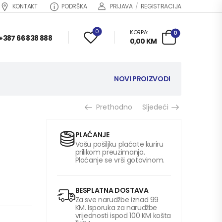
KONTAKT
PODRŠKA
PRIJAVA
/
REGISTRACIJA
0
KORPA:
0
+387 66 838 888
0,00
KM
NOVI PROIZVODI
Prethodno
Sljedeći
PLAĆANJE
Vašu pošiljku plaćate kuriru
prilikom preuzimanja.
Plaćanje se vrši gotovinom.
BESPLATNA DOSTAVA
Za sve narudžbe iznad 99
KM. Isporuka za narudžbe
vrijednosti ispod 100 KM košta