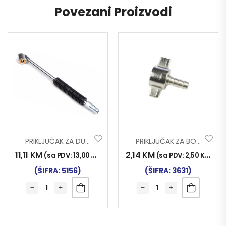
Povezani Proizvodi
PRIKLJUČAK ZA DUVANJE GUMA AUTOMATIK
PRIKLJUČAK ZA BOCU KOMPRESORA
11,11
KM
2,14
KM
(sa PDV:
13,00
KM
)
(sa PDV:
2,50
KM
)
(ŠIFRA: 5156)
(ŠIFRA: 3631)