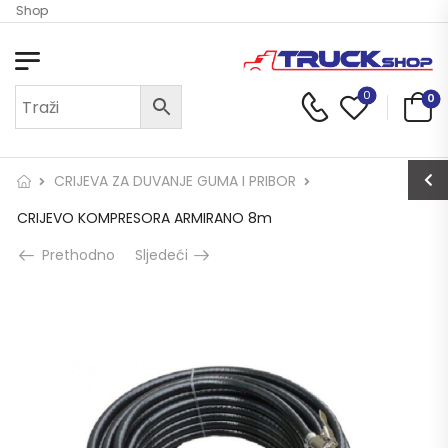
ck Shop
0
0
CRIJEVA ZA DUVANJE GUMA I PRIBOR
CRIJEVO KOMPRESORA ARMIRANO 8m
Prethodno
Sljedeći