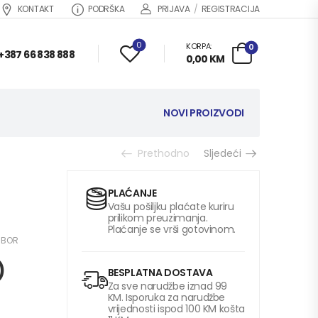
KONTAKT
PODRŠKA
PRIJAVA
/
REGISTRACIJA
0
KORPA:
0
+387 66 838 888
0,00
KM
NOVI PROIZVODI
Prethodno
Sljedeći
PLAĆANJE
Vašu pošiljku plaćate kuriru
prilikom preuzimanja.
Plaćanje se vrši gotovinom.
IBOR
)
BESPLATNA DOSTAVA
Za sve narudžbe iznad 99
KM. Isporuka za narudžbe
vrijednosti ispod 100 KM košta