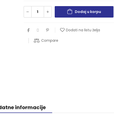
Dodaj u korpu
Dodati na listu želja
Compare
atne informacije