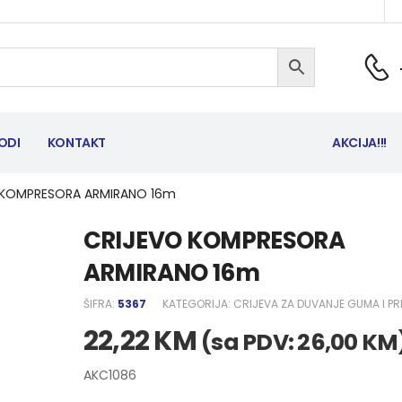
ODI
KONTAKT
AKCIJA!!!
 KOMPRESORA ARMIRANO 16m
CRIJEVO KOMPRESORA
ARMIRANO 16m
ŠIFRA:
5367
KATEGORIJA:
CRIJEVA ZA DUVANJE GUMA I PR
22,22
KM
(sa PDV:
26,00
KM
AKC1086