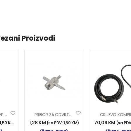
ezani Proizvodi
PRIKLJUČAK KOMP. CRIJEVA L
PRIBOR ZA ODVRTANJE VENTILA
1,28
KM
70,09
KM
4,50
KM
)
(sa PDV:
1,50
KM
)
(sa PDV