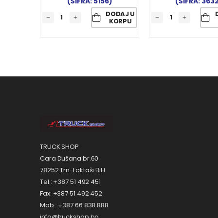
(ŠIFRA: 5156)
(ŠIFRA: 363
DODAJ U
KORPU
TRUCK SHOP
Cara Dušana br.60
78252 Trn-Laktaši BiH
Tel.: +387 51 492 451
Fax: +387 51 492 452
Mob.: +387 66 838 888
info@truckshop.ba