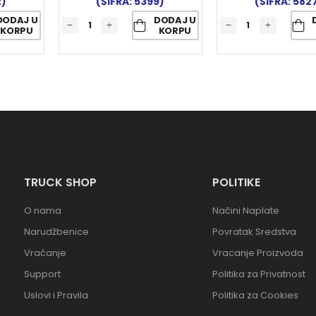
2)
(ŠIFRA: 5399)
(ŠIFRA: 582
DODAJ U
DODAJ U
KORPU
KORPU
TRUCK SHOP
POLITIKE
O nama
Načini Naplate
Narudžbenice
Povratak Sredstva
Vraćanje
Vracanje Proizvoda
Support
Politika za Privatnost
Uslovi i Pravila
Politika za Cookies