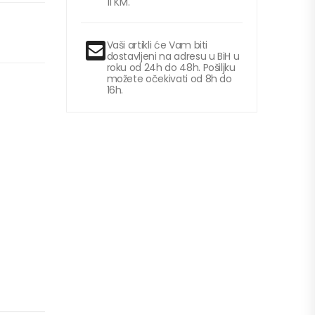
11 KM.
Vaši artikli će Vam biti
dostavljeni na adresu u BiH u
roku od 24h do 48h. Pošiljku
možete očekivati od 8h do
16h.