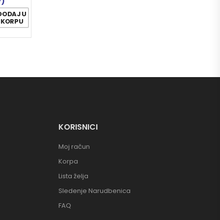
7)
DODAJ U
KORPU
KORISNICI
Moj račun
Korpa
Lista želja
Sledenje Narudbenica
FAQ