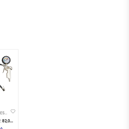
CRIJEVO KOMPRESORA 12m + PIŠTOLJ SA MAN.
:
82,00
KM
)