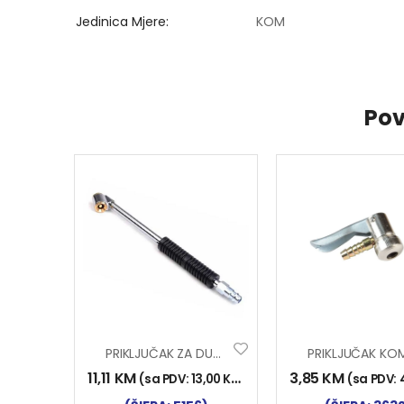
Jedinica Mjere
KOM
Pov
PRIKLJUČAK ZA DUVANJE GUMA AUTOMATIK
11,11
KM
3,85
KM
(sa PDV:
13,00
KM
)
(sa PDV: