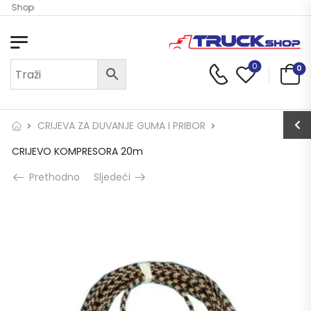
ck Shop
0
0
CRIJEVA ZA DUVANJE GUMA I PRIBOR
CRIJEVO KOMPRESORA 20m
Prethodno
Sljedeći