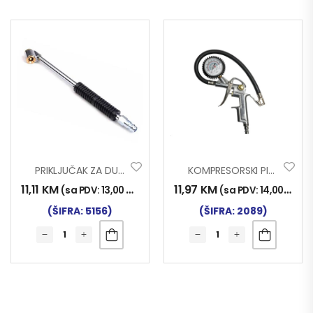
PRIKLJUČAK ZA DUVANJE GUMA AUTOMATIK
KOMPRESORSKI PIŠTOLJ SA MAN.
11,11
KM
11,97
KM
(sa PDV:
13,00
KM
)
(sa PDV:
14,00
KM
)
(ŠIFRA: 5156)
(ŠIFRA: 2089)