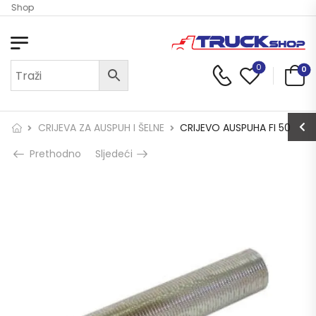
ck Shop
0
0
CRIJEVA ZA AUSPUH I ŠELNE
CRIJEVO AUSPUHA FI 50
Prethodno
Sljedeći