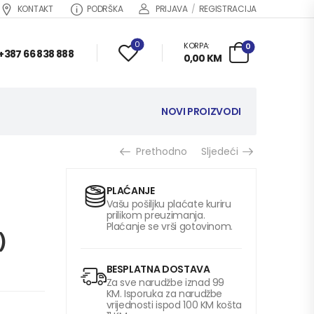
KONTAKT
PODRŠKA
PRIJAVA
/
REGISTRACIJA
0
KORPA:
0
+387 66 838 888
0,00
KM
NOVI PROIZVODI
Prethodno
Sljedeći
PLAĆANJE
Vašu pošiljku plaćate kuriru
prilikom preuzimanja.
Plaćanje se vrši gotovinom.
)
BESPLATNA DOSTAVA
Za sve narudžbe iznad 99
KM. Isporuka za narudžbe
vrijednosti ispod 100 KM košta