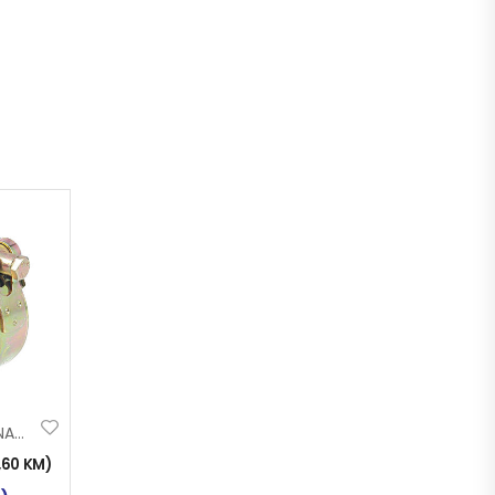
OBUJMICA (ŠELNA) MRS 32-35
1,60
KM
)