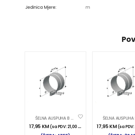
Jedinica Mjere
m
Pov
ŠELNA AUSPUHA B 60
17,95
KM
17,95
KM
(sa PDV:
21,00
KM
)
(sa PDV