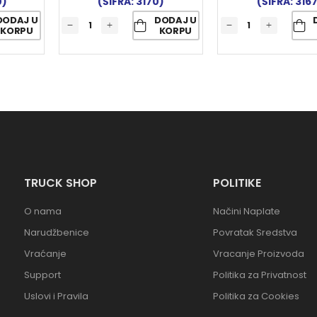
0)
(ŠIFRA: 3170)
(ŠIFRA: 316
DODAJ U
DODAJ U
KORPU
KORPU
TRUCK SHOP
POLITIKE
O nama
Načini Naplate
Narudžbenice
Povratak Sredstva
Vraćanje
Vracanje Proizvoda
Support
Politika za Privatnost
Uslovi i Pravila
Politika za Cookies