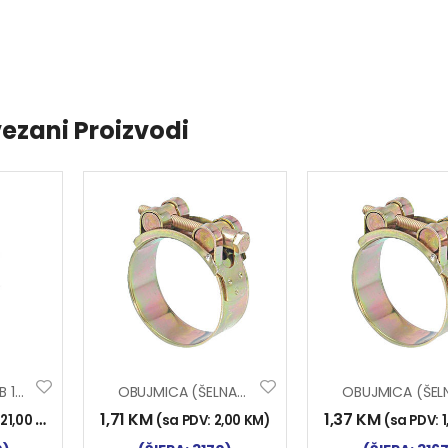
ezani Proizvodi
ŠELNA AUSPUHA B 120
OBUJMICA (ŠELNA) MRS 44-47
1,71
KM
1,37
KM
:
21,00
KM
)
(sa PDV:
2,00
KM
)
(sa PDV: