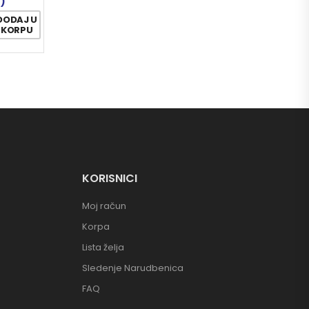
7)
DODAJ U
KORPU
KORISNICI
Moj račun
Korpa
Lista želja
Sledenje Narudbenica
FAQ