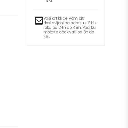
11 KM.
Vaši artikli će Vam biti
dostavljeni na adresu u BiH u
roku od 24h do 48h. Pošiljku
možete očekivati od 8h do
16h.