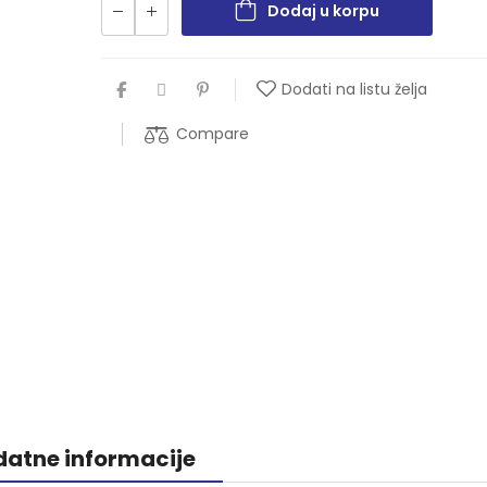
Dodaj u korpu
Dodati na listu želja
Compare
atne informacije