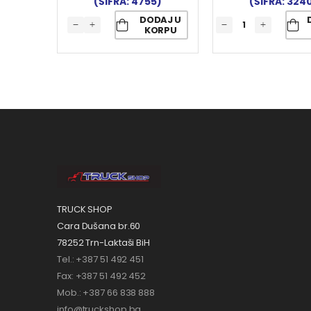
(ŠIFRA: 4755)
(ŠIFRA: 324
DODAJ U
KORPU
TRUCK SHOP
Cara Dušana br.60
78252 Trn-Laktaši BiH
Tel.: +387 51 492 451
Fax: +387 51 492 452
Mob.: +387 66 838 888
info@truckshop.ba