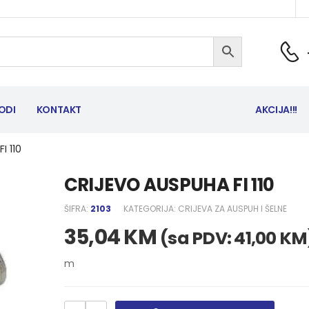
ODI
KONTAKT
AKCIJA!!!
I 110
CRIJEVO AUSPUHA FI 110
ŠIFRA:
2103
KATEGORIJA:
CRIJEVA ZA AUSPUH I ŠELNE
35,04
KM
(sa PDV:
41,00
KM
m