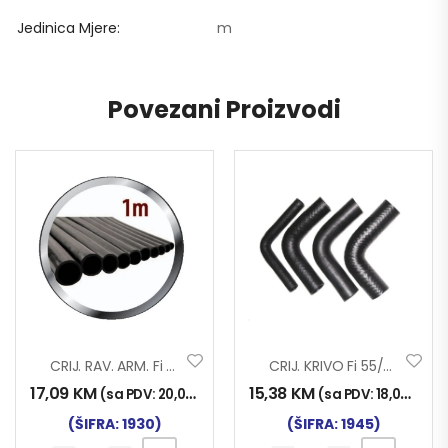
Jedinica Mjere
m
Povezani Proizvodi
CRIJ. RAV. ARM. Fi 35×1000
CRIJ. KRIVO Fi 55/90 150×150
17,09
KM
15,38
KM
(sa PDV:
20,00
KM
)
(sa PDV:
18,00
KM
)
(ŠIFRA: 1930)
(ŠIFRA: 1945)