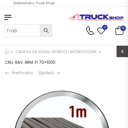
Dobrodošli u Truck Shop
0
0
CRIJEVA ZA VODU, GORIVO I INTERCOOLER
CRIJ. RAV. ARM. Fi 70×1000
Prethodno
Sljedeći