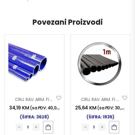
Povezani Proizvodi
CRIJ. RAV. ARM. Fi 55×1000 SILIKON
CRIJ. RAV. ARM. Fi 55×1000
34,19
KM
25,64
KM
(sa PDV:
40,00
KM
)
(sa PDV:
30,00
KM
)
(ŠIFRA: 3628)
(ŠIFRA: 1935)