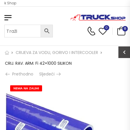
uck Shop
0
0
CRIJEVA ZA VODU, GORIVO I INTERCOOLER
CRIJ. RAV. ARM. Fi 42×1000 SILIKON
Prethodno
Sljedeći
NEMA NA ZALIHI