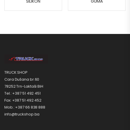
SILIKON
GUMA
TRUCK SHOP
Cara Dušana br.60
78252 Trn-Laktaši BiH
Tel.: +387 51 492 451
Fax: +387 51 492 452
Mob.: +387 66 838 888
info@truckshop.ba