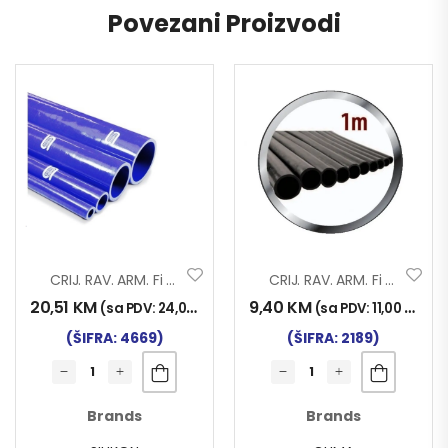
Povezani Proizvodi
CRIJ. RAV. ARM. Fi 32×1000 SILIKON
CRIJ. RAV. ARM. Fi 18X1000
20,51
KM
9,40
KM
(sa PDV:
24,00
KM
)
(sa PDV:
11,00
KM
)
(ŠIFRA: 4669)
(ŠIFRA: 2189)
Brands
Brands