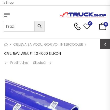
uck Shop
0
0
CRIJEVA ZA VODU, GORIVO I INTERCOOLER
CRIJ. RAV. ARM. Fi 40×1000 SILIKON
Prethodno
Sljedeći