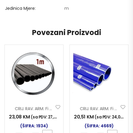
Jedinica Mjere
m
Povezani Proizvodi
CRIJ. RAV. ARM. Fi 50×1000
CRIJ. RAV. ARM. Fi 32×1000 SILIKON
23,08
KM
20,51
KM
(sa PDV:
27,00
KM
)
(sa PDV:
24,00
KM
)
(ŠIFRA: 1934)
(ŠIFRA: 4669)