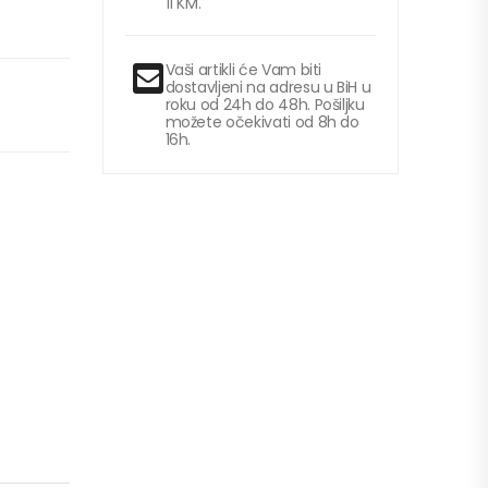
11 KM.
Vaši artikli će Vam biti
dostavljeni na adresu u BiH u
roku od 24h do 48h. Pošiljku
možete očekivati od 8h do
16h.