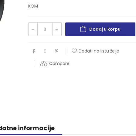
KOM
Dodaj u korpu
Dodati na listu želja
Compare
atne informacije