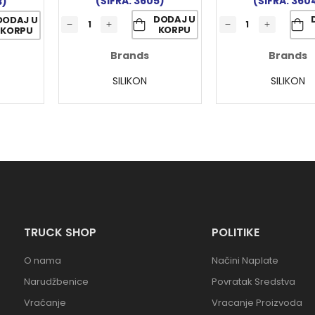
(ŠIFRA: 3605)
(ŠIFRA: 360
3)
DODAJ U
DODAJ U
KORPU
KORPU
Brands
Brands
SILIKON
SILIKON
TRUCK SHOP
POLITIKE
O nama
Načini Naplate
Narudžbenice
Povratak Sredstva
Vraćanje
Vracanje Proizvoda