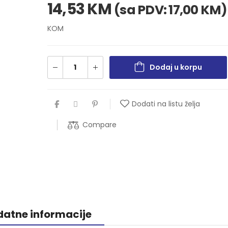
14,53
KM
(sa PDV:
17,00
KM
)
KOM
Dodaj u korpu
Dodati na listu želja
Compare
atne informacije