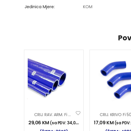
Jedinica Mjere
KOM
Pov
CRIJ. RAV. ARM. Fi 45×1000 SILIKON
29,06
KM
17,09
KM
(sa PDV:
34,00
KM
)
(sa PDV