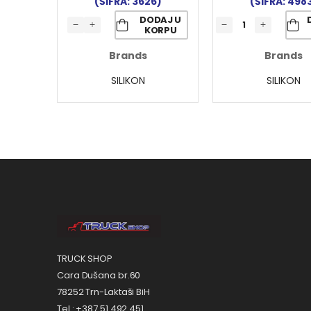
(ŠIFRA: 3626)
(ŠIFRA: 498
DODAJ U
KORPU
Brands
Brands
SILIKON
SILIKON
TRUCK SHOP
Cara Dušana br.60
78252 Trn-Laktaši BiH
Tel.: +387 51 492 451