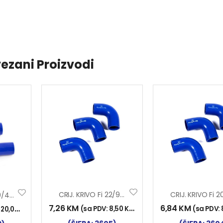
ezani Proizvodi
CRIJ. KRIVO Fi 22/90 150×150 SILIKON
CRIJ. KRIVO Fi 50/45 200×200 SILIKON
7,26
KM
6,84
KM
(sa PDV:
8,50
KM
)
(sa PDV:
:
20,00
KM
)