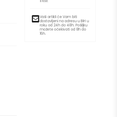
11 KM.
Vaši artikli će Vam biti
dostavljeni na adresu u BiH u
roku od 24h do 48h. Pošiljku
možete očekivati od 8h do
16h.