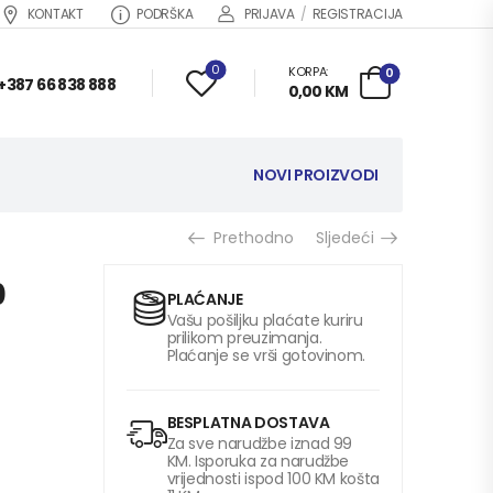
KONTAKT
PODRŠKA
PRIJAVA
/
REGISTRACIJA
0
KORPA:
0
+387 66 838 888
0,00
KM
NOVI PROIZVODI
Prethodno
Sljedeći
0
PLAĆANJE
Vašu pošiljku plaćate kuriru
prilikom preuzimanja.
Plaćanje se vrši gotovinom.
BESPLATNA DOSTAVA
Za sve narudžbe iznad 99
KM. Isporuka za narudžbe
vrijednosti ispod 100 KM košta