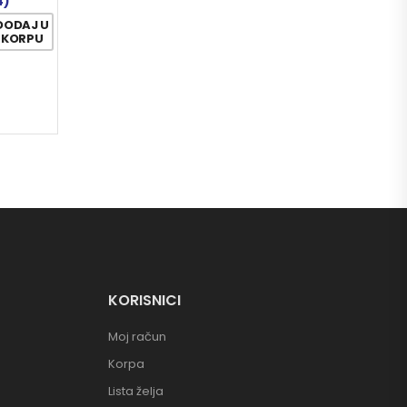
4)
DODAJ U
KORPU
KORISNICI
Moj račun
Korpa
Lista želja