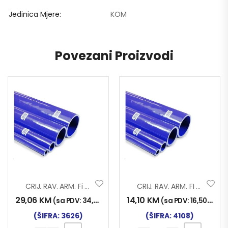
Jedinica Mjere
KOM
Povezani Proizvodi
CRIJ. RAV. ARM. Fi 45×1000 SILIKON
CRIJ. RAV. ARM. FI 16X1000 SILIKON
29,06
KM
14,10
KM
(sa PDV:
34,00
KM
)
(sa PDV:
16,50
KM
)
(ŠIFRA: 3626)
(ŠIFRA: 4108)