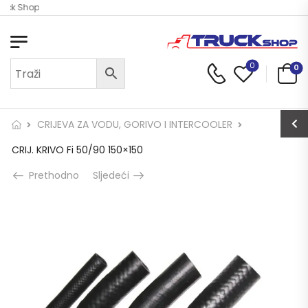
ruck Shop
0
0
CRIJEVA ZA VODU, GORIVO I INTERCOOLER
CRIJ. KRIVO Fi 50/90 150×150
Prethodno
Sljedeći