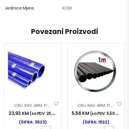
Jedinica Mjere
KOM
Povezani Proizvodi
CRIJ. RAV. ARM. Fi 38×1000 SILIKON
CRIJ. RAV. ARM. Fi 10×1000
23,93
KM
5,56
KM
(sa PDV:
28,00
KM
)
(sa PDV:
6,50
KM
)
(ŠIFRA: 3623)
(ŠIFRA: 1922)