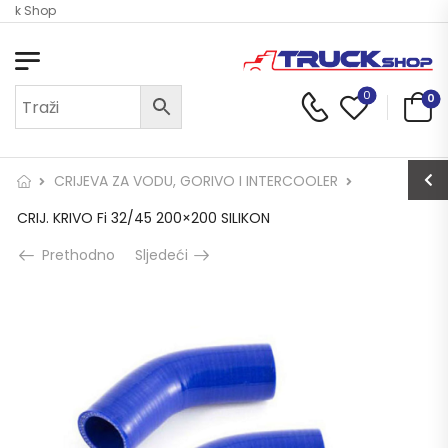
uck Shop
0
0
CRIJEVA ZA VODU, GORIVO I INTERCOOLER
CRIJ. KRIVO Fi 32/45 200×200 SILIKON
Prethodno
Sljedeći