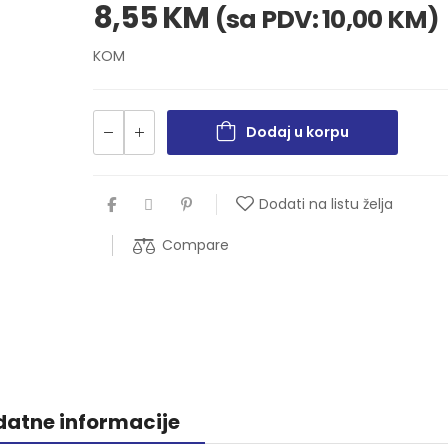
8,55
KM
(sa PDV:
10,00
KM
)
KOM
Dodaj u korpu
Dodati na listu želja
Compare
atne informacije