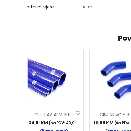
Jedinica Mjere
KOM
Pov
CRIJ. RAV. ARM. Fi 55×1000 SILIKON
34,19
KM
19,66
KM
(sa PDV:
40,00
KM
)
(sa PDV