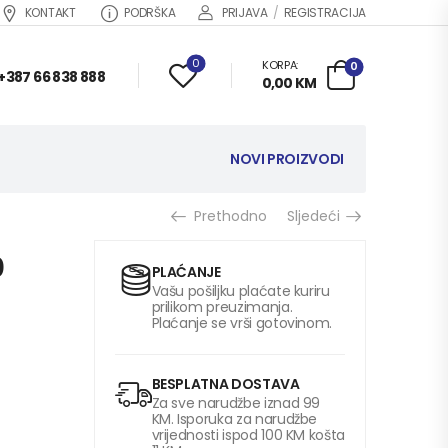
KONTAKT
PODRŠKA
PRIJAVA
/
REGISTRACIJA
0
KORPA:
0
+387 66 838 888
0,00
KM
NOVI PROIZVODI
Prethodno
Sljedeći
0
PLAĆANJE
Vašu pošiljku plaćate kuriru
prilikom preuzimanja.
Plaćanje se vrši gotovinom.
BESPLATNA DOSTAVA
Za sve narudžbe iznad 99
KM. Isporuka za narudžbe
vrijednosti ispod 100 KM košta