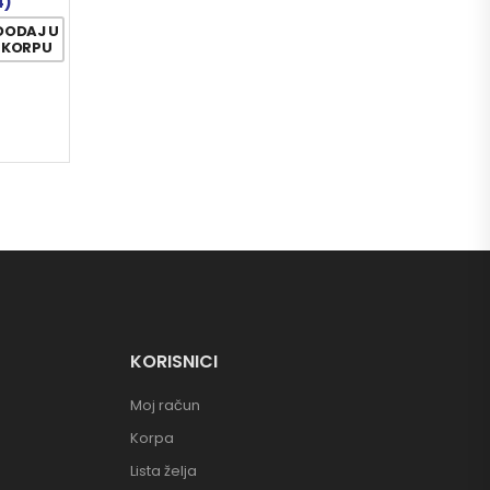
4)
DODAJ U
KORPU
KORISNICI
Moj račun
Korpa
Lista želja