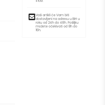
11 KM.
Vaši artikli će Vam biti
dostavljeni na adresu u BiH u
roku od 24h do 48h. Pošiljku
možete očekivati od 8h do
16h.