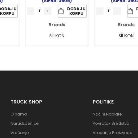
(ŠIFRA: 3605)
(ŠIFRA: 360
5)
DODAJ U
DODAJ U
KORPU
KORPU
Brands
Brands
SILIKON
SILIKON
TRUCK SHOP
POLITIKE
O nama
Načini Naplate
Narudžbenice
Povratak Sredstva
Vraćanje
Vracanje Proizvoda