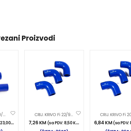
ezani Proizvodi
CRIJ. KRIVO Fi 22/90 150×150 SILIKON
CRIJ. KRIVO Fi 60/45 200×200 SILIKON
7,26
KM
6,84
KM
(sa PDV:
8,50
KM
)
(sa PDV:
:
23,00
KM
)