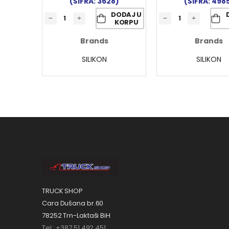
(ŠIFRA: 3628)
(ŠIFRA: 498
DODAJ U
KORPU
Brands
Brands
SILIKON
SILIKON
TRUCK SHOP
Cara Dušana br.60
78252 Trn-Laktaši BiH
Tel.: +387 51 492 451