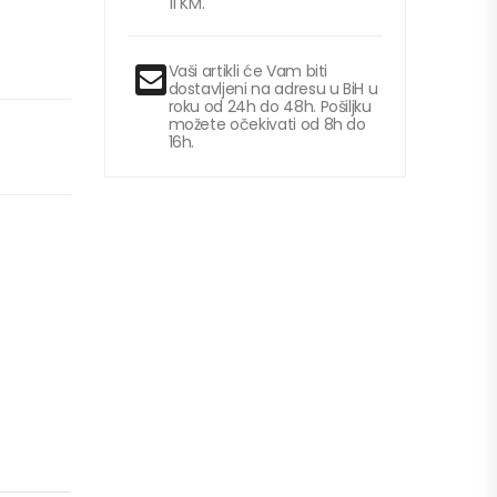
11 KM.
Vaši artikli će Vam biti
dostavljeni na adresu u BiH u
roku od 24h do 48h. Pošiljku
možete očekivati od 8h do
16h.