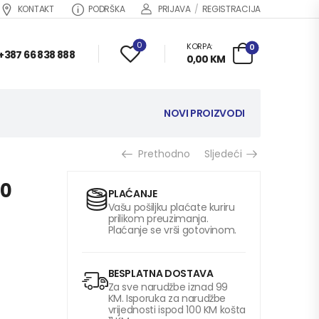
KONTAKT
PODRŠKA
PRIJAVA
/
REGISTRACIJA
0
KORPA:
0
+387 66 838 888
0,00
KM
NOVI PROIZVODI
Prethodno
Sljedeći
00
PLAĆANJE
Vašu pošiljku plaćate kuriru
prilikom preuzimanja.
Plaćanje se vrši gotovinom.
BESPLATNA DOSTAVA
Za sve narudžbe iznad 99
KM. Isporuka za narudžbe
vrijednosti ispod 100 KM košta