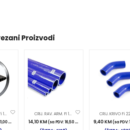
ezani Proizvodi
CRIJ. RAV. ARM. Fi 18X1000
CRIJ. RAV. ARM. FI 16X1000 SILIKON
14,10
KM
9,40
KM
11,00
KM
)
(sa PDV:
16,50
KM
)
(sa PDV: