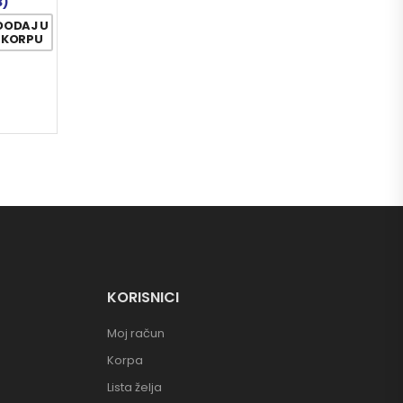
3)
DODAJ U
KORPU
KORISNICI
Moj račun
Korpa
Lista želja