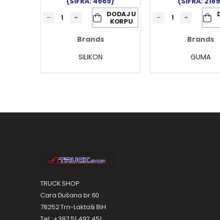
(ŠIFRA: 4669)
(ŠIFRA: 2189
DODAJ U
KORPU
Brands
Brands
SILIKON
GUMA
TRUCK SHOP
Cara Dušana br.60
78252 Trn-Laktaši BiH
Tel.: +387 51 492 451