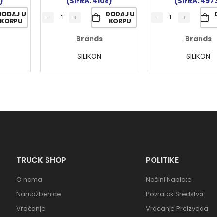
)
(ŠIFRA: 4108)
(ŠIFRA: 497
DODAJ U
DODAJ U
KORPU
KORPU
Brands
Brands
SILIKON
SILIKON
TRUCK SHOP
POLITIKE
O nama
Načini Naplate
Narudžbenice
Povratak Sredstva
Vraćanje
Vracanje Proizvoda