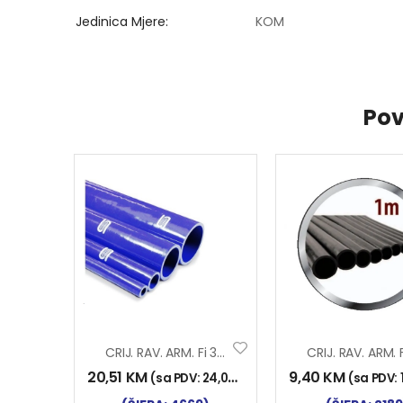
Jedinica Mjere
KOM
Pov
CRIJ. RAV. ARM. Fi 32×1000 SILIKON
20,51
KM
9,40
KM
(sa PDV:
24,00
KM
)
(sa PDV: