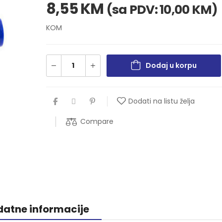
8,55
KM
(sa PDV:
10,00
KM
)
KOM
Dodaj u korpu
Dodati na listu želja
Compare
atne informacije