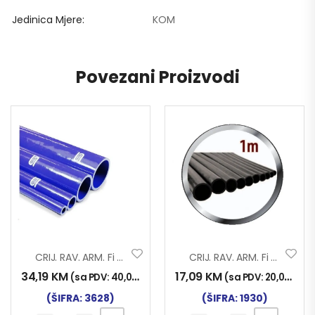
Jedinica Mjere
KOM
Povezani Proizvodi
CRIJ. RAV. ARM. Fi 55×1000 SILIKON
CRIJ. RAV. ARM. Fi 35×1000
34,19
KM
17,09
KM
(sa PDV:
40,00
KM
)
(sa PDV:
20,00
KM
)
(ŠIFRA: 3628)
(ŠIFRA: 1930)