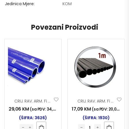
Jedinica Mjere
KOM
Povezani Proizvodi
CRIJ. RAV. ARM. Fi 45×1000 SILIKON
CRIJ. RAV. ARM. Fi 35×1000
29,06
KM
17,09
KM
(sa PDV:
34,00
KM
)
(sa PDV:
20,00
KM
)
(ŠIFRA: 3626)
(ŠIFRA: 1930)