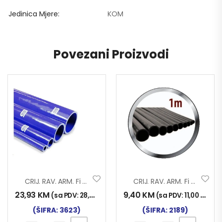
Jedinica Mjere
KOM
Povezani Proizvodi
CRIJ. RAV. ARM. Fi 38×1000 SILIKON
CRIJ. RAV. ARM. Fi 18X1000
23,93
KM
9,40
KM
(sa PDV:
28,00
KM
)
(sa PDV:
11,00
KM
)
(ŠIFRA: 3623)
(ŠIFRA: 2189)