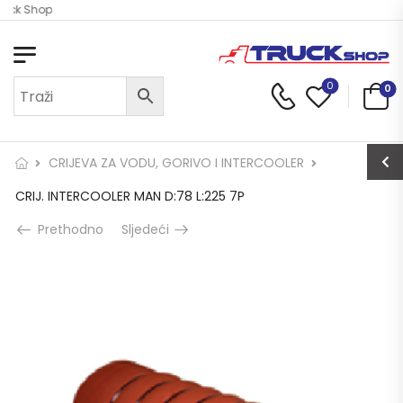
ruck Shop
0
0
CRIJEVA ZA VODU, GORIVO I INTERCOOLER
CRIJ. INTERCOOLER MAN D:78 L:225 7P
Prethodno
Sljedeći