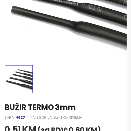
BUŽIR TERMO 3mm
ŠIFRA:
4627
KATEGORIJA:
ELEKTRO OPREMA
0,51
KM
(sa PDV:
0,60
KM
)