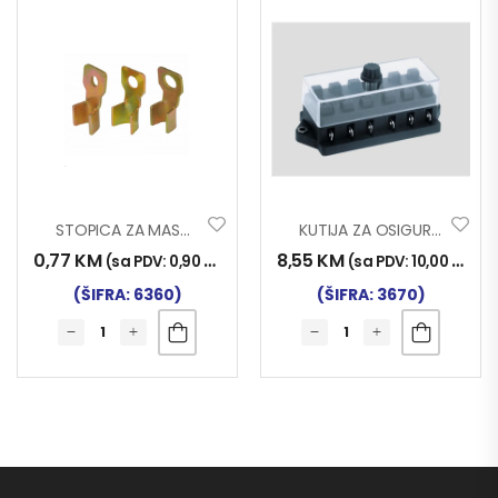
STOPICA ZA MASU 25 FI12
KUTIJA ZA OSIGURAČE 6/1
0,77
KM
8,55
KM
(sa PDV:
0,90
KM
)
(sa PDV:
10,00
KM
)
(ŠIFRA: 6360)
(ŠIFRA: 3670)