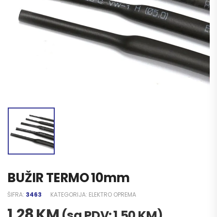
BUŽIR TERMO 10mm
ŠIFRA:
3463
KATEGORIJA:
ELEKTRO OPREMA
1,28
KM
(sa PDV:
1,50
KM
)