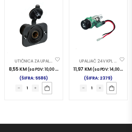
UTIČNICA ZA UPALJAČ UGRADNA 12/24V GERMAN TYPE
UPALJAČ 24V KPL SVJET.
8,55
KM
11,97
KM
(sa PDV:
10,00
KM
)
(sa PDV:
14,00
KM
)
(ŠIFRA: 5586)
(ŠIFRA: 2379)