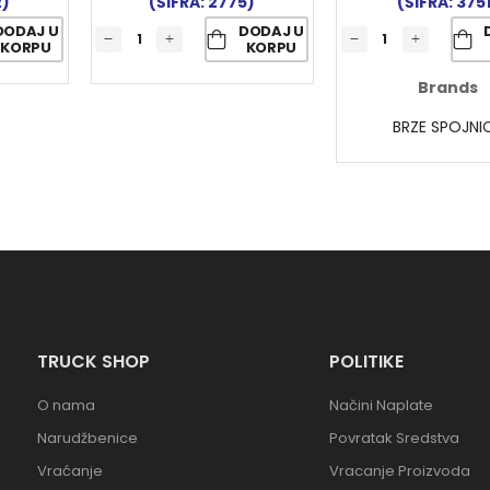
2)
(ŠIFRA: 2775)
(ŠIFRA: 375
DODAJ U
DODAJ U
KORPU
KORPU
Brands
BRZE SPOJNI
TRUCK SHOP
POLITIKE
O nama
Načini Naplate
Narudžbenice
Povratak Sredstva
Vraćanje
Vracanje Proizvoda