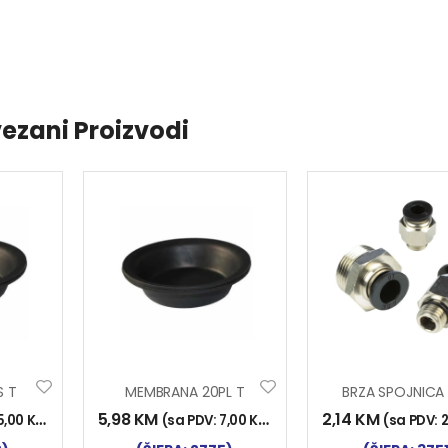
ezani Proizvodi
S T
MEMBRANA 20PL T
5,98
KM
2,14
KM
5,00
KM
)
(sa PDV:
7,00
KM
)
(sa PDV: