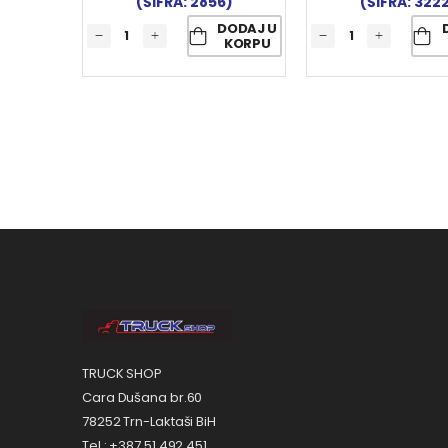
(ŠIFRA: 2856)
(ŠIFRA: 322
DODAJ U
KORPU
TRUCK SHOP
Cara Dušana br.60
78252 Trn-Laktaši BiH
Tel.: +387 51 492 451