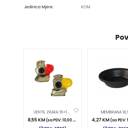
Jedinica Mjere
KOM
Pov
VENTIL ZRAKA 16×1.5 Ž
MEMBRANA 9L
8,55
KM
4,27
KM
(sa PDV:
10,00
KM
)
(sa PDV: