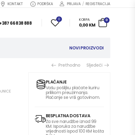
KONTAKT
PODRŠKA
PRIJAVA
/
REGISTRACIJA
0
KORPA:
0
+387 66 838 888
0,00
KM
NOVI PROIZVODI
Prethodno
Sljedeći
PLAĆANJE
Vašu pošiljku plaćate kuriru
OJNICE
prilikom preuzimanja.
Plaćanje se vrši gotovinom.
BESPLATNA DOSTAVA
Za sve narudžbe iznad 99
KM. Isporuka za narudžbe
vrijednosti ispod 100 KM košta