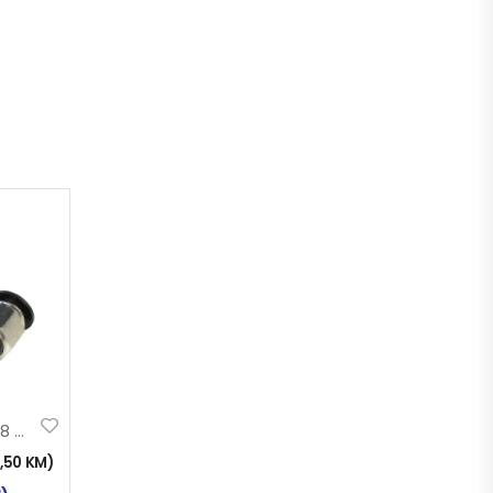
BRZA SPOJNICA 8 M12x1,5
2,50
KM
)