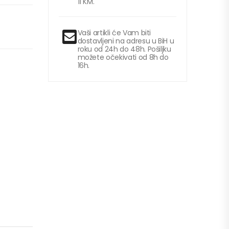
11 KM.
Vaši artikli će Vam biti
dostavljeni na adresu u BiH u
roku od 24h do 48h. Pošiljku
možete očekivati od 8h do
16h.