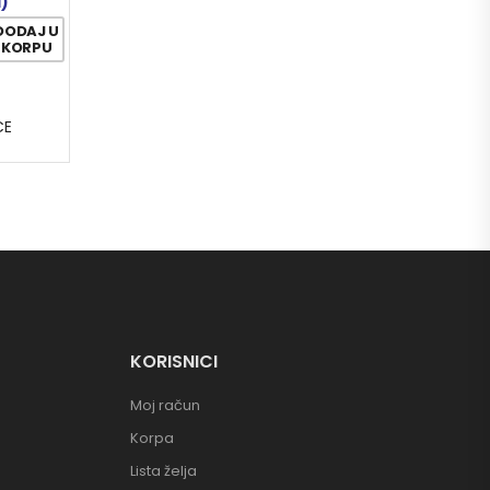
1)
DODAJ U
KORPU
CE
KORISNICI
Moj račun
Korpa
Lista želja