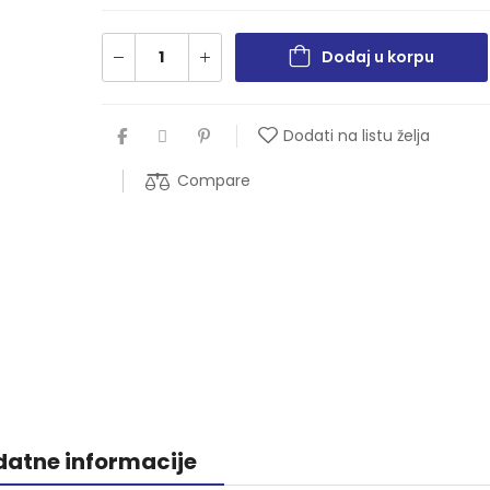
Dodaj u korpu
Dodati na listu želja
Compare
atne informacije