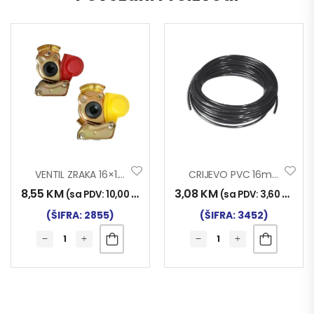
VENTIL ZRAKA 16×1.5 M
CRIJEVO PVC 16mm T
8,55
KM
3,08
KM
(sa PDV:
10,00
KM
)
(sa PDV:
3,60
KM
)
(ŠIFRA: 2855)
(ŠIFRA: 3452)