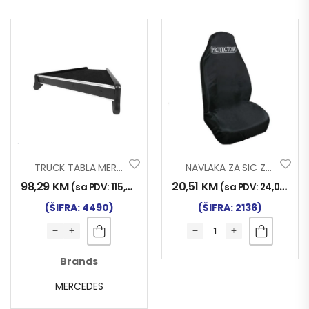
TRUCK TABLA MERCEDES ACTROS MP2 MP3 03>13
NAVLAKA ZA SIC ZAŠTITNA 53255
98,29
KM
20,51
KM
(sa PDV:
115,00
KM
)
(sa PDV:
24,00
KM
)
(ŠIFRA: 4490)
(ŠIFRA: 2136)
Brands
MERCEDES