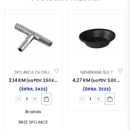
SPOJNICA ZA CRIJEVO T10mm
MEMBRANA 9LS T
2,14
KM
4,27
KM
(sa PDV:
2,50
KM
)
(sa PDV:
5,00
KM
)
(ŠIFRA: 3422)
(ŠIFRA: 3222)
Brands
BRZE SPOJNICE