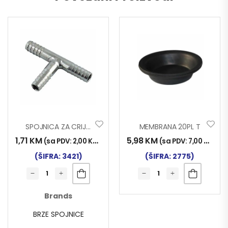
SPOJNICA ZA CRIJEVO T8mm
MEMBRANA 20PL T
1,71
KM
5,98
KM
(sa PDV:
2,00
KM
)
(sa PDV:
7,00
KM
)
(ŠIFRA: 3421)
(ŠIFRA: 2775)
Brands
BRZE SPOJNICE