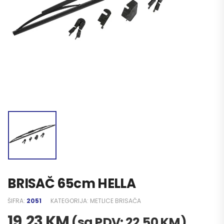
BRISAČ 65cm HELLA
ŠIFRA:
2051
KATEGORIJA:
METLICE BRISAČA
19,23
KM
(sa PDV:
22,50
KM
)