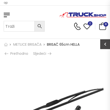
 Shop
0
0
METLICE BRISAČA
BRISAČ 65cm HELLA
Prethodno
Sljedeći