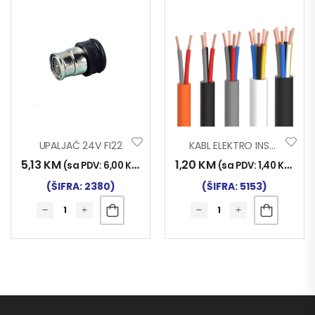
UPALJAČ 24V FI22
KABL ELEKTRO INST. 2×0.75
5,13
KM
1,20
KM
(sa PDV:
6,00
KM
)
(sa PDV:
1,40
KM
)
(ŠIFRA: 2380)
(ŠIFRA: 5153)