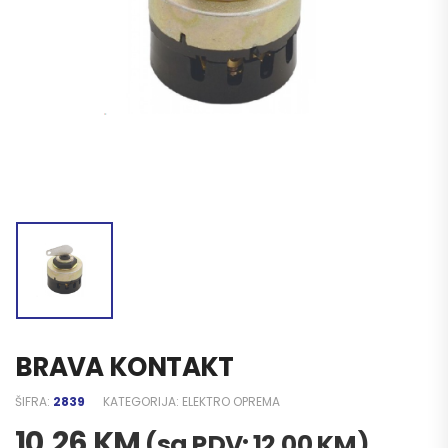
BRAVA KONTAKT
ŠIFRA:
2839
KATEGORIJA:
ELEKTRO OPREMA
10,26
KM
(sa PDV:
12,00
KM
)