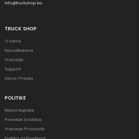
info@truckshop.ba
TRUCK SHOP
O nama
Narudžbenice
Vraćanje
Support
Uslovi i Pravila
POLITIKE
Načini Naplate
Povratak Sredstva
Vracanje Proizvoda
Politika za Privatnost