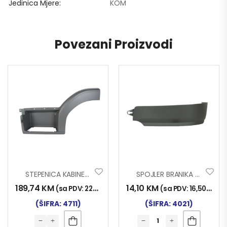
Jedinica Mjere
KOM
Povezani Proizvodi
STEPENICA KABINE ATEGO LIJEVA
SPOJLER BRANIKA MAN TGS TKZ. GOLUB LIJ
189,74
KM
14,10
KM
(sa PDV:
222,00
KM
)
(sa PDV:
16,50
KM
)
(ŠIFRA: 4711)
(ŠIFRA: 4021)