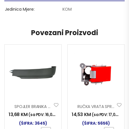
Jedinica Mjere
KOM
Povezani Proizvodi
SPOJLER BRANIKA MAN TGX TKZ. GOLUB LIJ.
RUČKA VRATA SPRINTER UNUT LIJ.
13,68
KM
14,53
KM
(sa PDV:
16,00
KM
)
(sa PDV:
17,00
KM
)
(ŠIFRA: 3645)
(ŠIFRA: 5656)