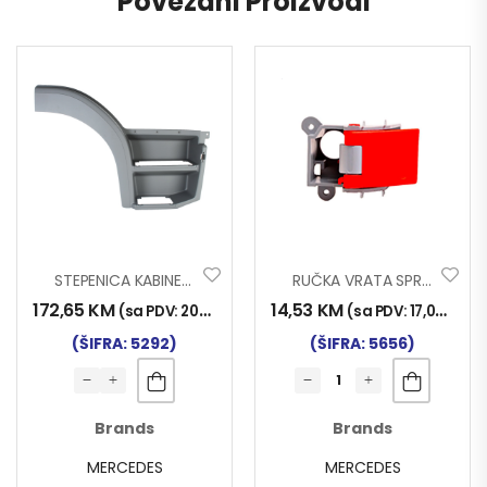
Povezani Proizvodi
STEPENICA KABINE ATEGO DESNA SA DVA GAZIŠTA
RUČKA VRATA SPRINTER UNUT LIJ.
172,65
KM
14,53
KM
(sa PDV:
202,00
KM
)
(sa PDV:
17,00
KM
)
(ŠIFRA: 5292)
(ŠIFRA: 5656)
Brands
Brands
MERCEDES
MERCEDES