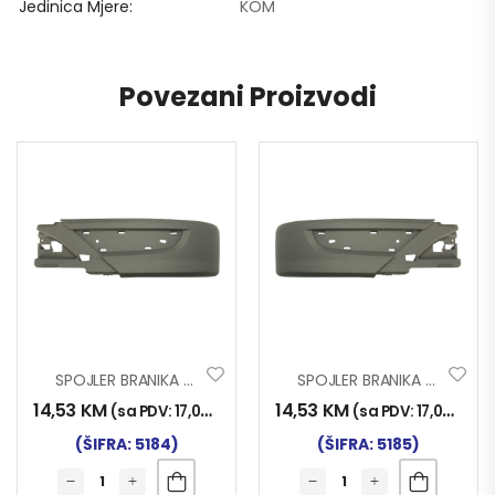
Jedinica Mjere
KOM
Povezani Proizvodi
SPOJLER BRANIKA ACTROS MP3 LIJ.(USKI)
SPOJLER BRANIKA ACTROS MP3 DES.(USKI)
14,53
KM
14,53
KM
(sa PDV:
17,00
KM
)
(sa PDV:
17,00
KM
)
(ŠIFRA: 5184)
(ŠIFRA: 5185)