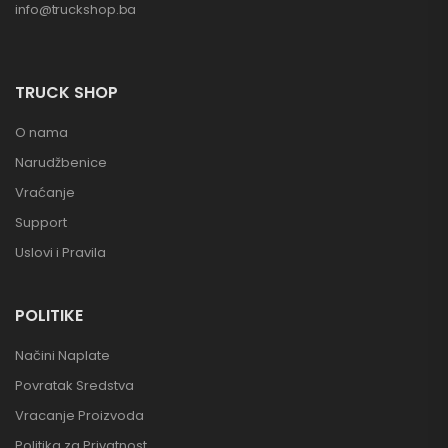
info@truckshop.ba
TRUCK SHOP
O nama
Narudžbenice
Vraćanje
Support
Uslovi i Pravila
POLITIKE
Načini Naplate
Povratak Sredstva
Vracanje Proizvoda
Politika za Privatnost