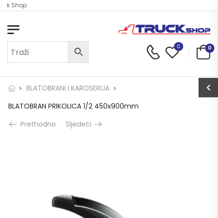
uck Shop
0
0
BLATOBRANI I KAROSERIJA
BLATOBRAN PRIKOLICA 1/2 450x900mm
Prethodno
Sljedeći