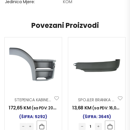
Jedinica Mjere
KOM
Povezani Proizvodi
STEPENICA KABINE ATEGO DESNA SA DVA GAZIŠTA
SPOJLER BRANIKA MAN TGX TKZ. GOLUB LIJ.
172,65
KM
13,68
KM
(sa PDV:
202,00
KM
)
(sa PDV:
16,00
KM
)
(ŠIFRA: 5292)
(ŠIFRA: 3645)