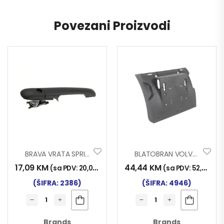
Povezani Proizvodi
BRAVA VRATA SPRINTER
BLATOBRAN VOLVO FH3 NAZ. PRED. DIO L+D
17,09
KM
44,44
KM
(sa PDV:
20,00
KM
)
(sa PDV:
52,00
KM
(ŠIFRA: 2386)
(ŠIFRA: 4946)
Brands
Brands